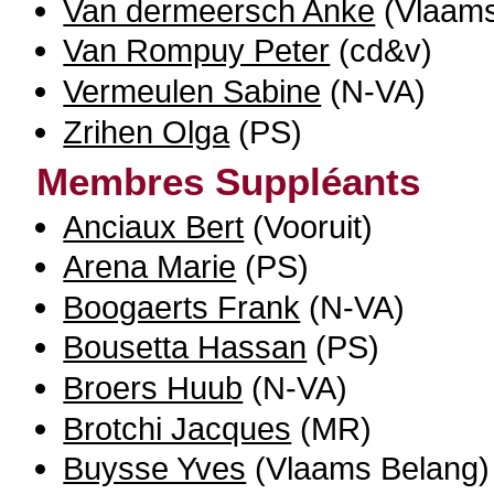
Van dermeersch Anke
(Vlaams
Van Rompuy Peter
(cd&v)
Vermeulen Sabine
(N-VA)
Zrihen Olga
(PS)
Membres Suppléants
Anciaux Bert
(Vooruit)
Arena Marie
(PS)
Boogaerts Frank
(N-VA)
Bousetta Hassan
(PS)
Broers Huub
(N-VA)
Brotchi Jacques
(MR)
Buysse Yves
(Vlaams Belang)