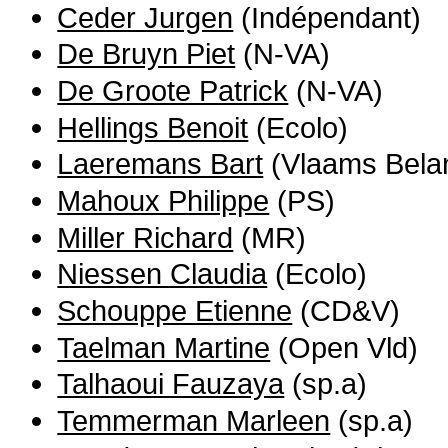
Ceder Jurgen
(Indépendant)
De Bruyn Piet
(N-VA)
De Groote Patrick
(N-VA)
Hellings Benoit
(Ecolo)
Laeremans Bart
(Vlaams Bela
Mahoux Philippe
(PS)
Miller Richard
(MR)
Niessen Claudia
(Ecolo)
Schouppe Etienne
(CD&V)
Taelman Martine
(Open Vld)
Talhaoui Fauzaya
(sp.a)
Temmerman Marleen
(sp.a)