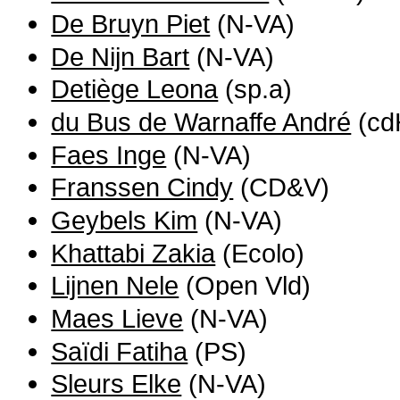
De Bruyn Piet
(N-VA)
De Nijn Bart
(N-VA)
Detiège Leona
(sp.a)
du Bus de Warnaffe André
(cd
Faes Inge
(N-VA)
Franssen Cindy
(CD&V)
Geybels Kim
(N-VA)
Khattabi Zakia
(Ecolo)
Lijnen Nele
(Open Vld)
Maes Lieve
(N-VA)
Saïdi Fatiha
(PS)
Sleurs Elke
(N-VA)