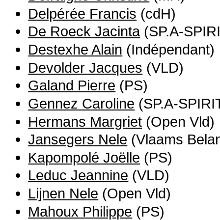
Delpérée Francis
(cdH)
De Roeck Jacinta
(SP.A-SPIRI
Destexhe Alain
(Indépendant)
Devolder Jacques
(VLD)
Galand Pierre
(PS)
Gennez Caroline
(SP.A-SPIRI
Hermans Margriet
(Open Vld)
Jansegers Nele
(Vlaams Bela
Kapompolé Joëlle
(PS)
Leduc Jeannine
(VLD)
Lijnen Nele
(Open Vld)
Mahoux Philippe
(PS)