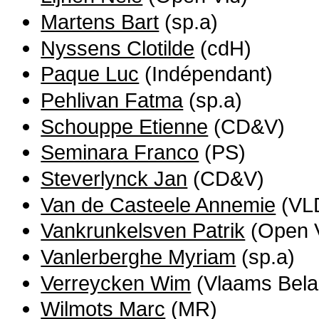
Martens Bart
(sp.a)
Nyssens Clotilde
(cdH)
Paque Luc
(Indépendant)
Pehlivan Fatma
(sp.a)
Schouppe Etienne
(CD&V)
Seminara Franco
(PS)
Steverlynck Jan
(CD&V)
Van de Casteele Annemie
(VL
Vankrunkelsven Patrik
(Open V
Vanlerberghe Myriam
(sp.a)
Verreycken Wim
(Vlaams Bela
Wilmots Marc
(MR)