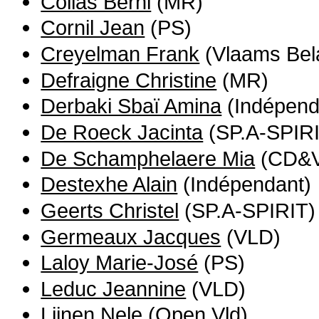
Collas Berni
(MR)
Cornil Jean
(PS)
Creyelman Frank
(Vlaams Bel
Defraigne Christine
(MR)
Derbaki Sbaï Amina
(Indépend
De Roeck Jacinta
(SP.A-SPIRI
De Schamphelaere Mia
(CD&
Destexhe Alain
(Indépendant)
Geerts Christel
(SP.A-SPIRIT)
Germeaux Jacques
(VLD)
Laloy Marie-José
(PS)
Leduc Jeannine
(VLD)
Lijnen Nele
(Open Vld)