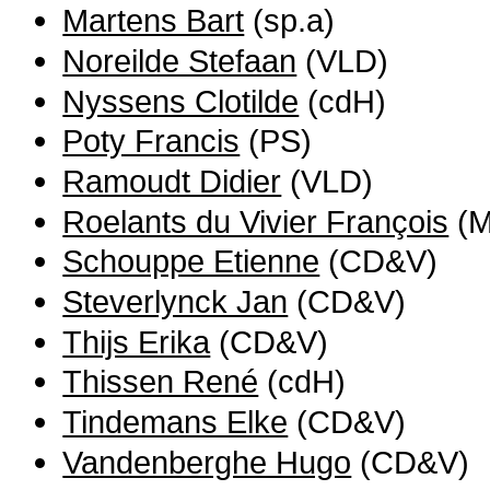
Martens Bart
(sp.a)
Noreilde Stefaan
(VLD)
Nyssens Clotilde
(cdH)
Poty Francis
(PS)
Ramoudt Didier
(VLD)
Roelants du Vivier François
(M
Schouppe Etienne
(CD&V)
Steverlynck Jan
(CD&V)
Thijs Erika
(CD&V)
Thissen René
(cdH)
Tindemans Elke
(CD&V)
Vandenberghe Hugo
(CD&V)