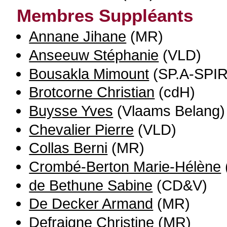
Membres Suppléants
Annane Jihane
(MR)
Anseeuw Stéphanie
(VLD)
Bousakla Mimount
(SP.A-SPIR
Brotcorne Christian
(cdH)
Buysse Yves
(Vlaams Belang)
Chevalier Pierre
(VLD)
Collas Berni
(MR)
Crombé-Berton Marie-Hélène
de Bethune Sabine
(CD&V)
De Decker Armand
(MR)
Defraigne Christine
(MR)