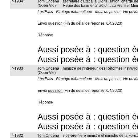
7-1934
Tom Ongena
secrétaire d'État à la Digitalisation, chargé de
(Open Vld)
Régie des bâtiments, adjoint au Premier Mini
LastPass - Piratage informatique - Mots de passe - Vie privé
Envoi
question
(Fin du délai de réponse: 6/4/2023)
Réponse
Aussi posée à : question é
Aussi posée à : question é
7-1933
Tom Ongena
ministre de l'Intérieur, des Réformes instit
(Open Vld)
LastPass - Piratage informatique - Mots de passe - Vie privé
Envoi
question
(Fin du délai de réponse: 6/4/2023)
Réponse
Aussi posée à : question é
Aussi posée à : question é
7-1932
Tom Ongena
vice-première ministre et ministre de la Fon