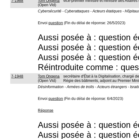
7-1988
Tom Ongena
vice-premier ministre et ministre des Affaires
(Open Vld)
Cybersécurité - Cyberattaques - Acteurs étatiques - Hôpitaux
Envoi
question
(Fin du délai de réponse: 26/5/2023)
Aussi posée à : question é
Aussi posée à : question é
Aussi posée à : question é
Réintroduite comme : ques
7-1948
Tom Ongena
secrétaire d'État à la Digitalisation, chargé de
(Open Vld)
Régie des bâtiments, adjoint au Premier Mini
Désinformation - Armées de trolls - Acteurs étrangers - Israë
Envoi
question
(Fin du délai de réponse: 6/4/2023)
Réponse
Aussi posée à : question é
Aussi posée à : question é