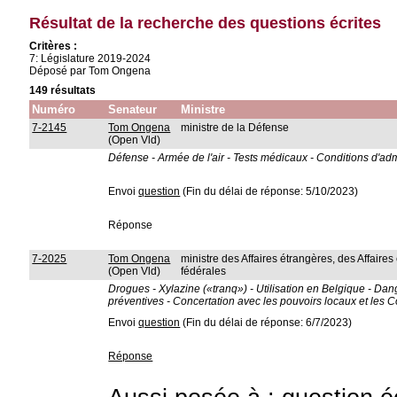
Résultat de la recherche des questions écrites
Critères :
7: Législature 2019-2024
Déposé par Tom Ongena
149 résultats
Numéro
Senateur
Ministre
7-2145
Tom Ongena
ministre de la Défense
(Open Vld)
Défense - Armée de l'air - Tests médicaux - Conditions d'adm
Envoi
question
(Fin du délai de réponse: 5/10/2023)
Réponse
7-2025
Tom Ongena
ministre des Affaires étrangères, des Affaire
(Open Vld)
fédérales
Drogues - Xylazine («tranq») - Utilisation en Belgique - Dang
préventives - Concertation avec les pouvoirs locaux et le
Envoi
question
(Fin du délai de réponse: 6/7/2023)
Réponse