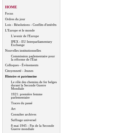
HOME
Focus
Ordres du jour
Lois - Résolutions - Conflits d'intérêts
L'Europe et le monde
L'avenir de l'Europe
IPEX - EU Interparliamentary
Exchange
Nouvelles institutionnelles
Commission parlementaire pour
la réforme de l'État
Colloques - Évènements
Citoyenneté - Jeunes
Histoire et patrimoine
Le rôle des chemins de fer belges
durant la Seconde Guerre
Mondiale
1921: première femme
parlementaire
Traces du passé
Art
Consulter archives
Suffrage universel
8 mai 1945 - Fin de la Seconde
Guerre mondiale