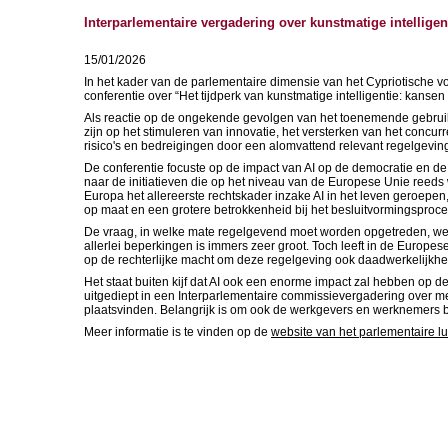
Interparlementaire vergadering over kunstmatige intelligen
15/01/2026
In het kader van de parlementaire dimensie van het Cypriotische
conferentie over “Het tijdperk van kunstmatige intelligentie: kansen
Als reactie op de ongekende gevolgen van het toenemende gebruik v
zijn op het stimuleren van innovatie, het versterken van het concu
risico's en bedreigingen door een alomvattend relevant regelgeving
De conferentie focuste op de impact van AI op de democratie en de
naar de initiatieven die op het niveau van de Europese Unie reeds
Europa het allereerste rechtskader inzake AI in het leven geroepen,
op maat en een grotere betrokkenheid bij het besluitvormingsproce
De vraag, in welke mate regelgevend moet worden opgetreden, werd
allerlei beperkingen is immers zeer groot. Toch leeft in de Euro
op de rechterlijke macht om deze regelgeving ook daadwerkelijkheid
Het staat buiten kijf dat AI ook een enorme impact zal hebben op 
uitgediept in een Interparlementaire commissievergadering over men
plaatsvinden. Belangrijk is om ook de werkgevers en werknemers bi
Meer informatie is te vinden op de
website van het parlementaire lu