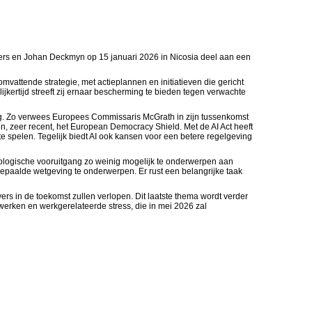
ers en Johan Deckmyn op 15 januari 2026 in Nicosia deel aan een
vattende strategie, met actieplannen en initiatieven die gericht
jkertijd streeft zij ernaar bescherming te bieden tegen verwachte
ing. Zo verwees Europees Commissaris McGrath in zijn tussenkomst
, zeer recent, het European Democracy Shield. Met de AI Act heeft
 te spelen. Tegelijk biedt AI ook kansen voor een betere regelgeving
ologische vooruitgang zo weinig mogelijk te onderwerpen aan
epaalde wetgeving te onderwerpen. Er rust een belangrijke taak
rs in de toekomst zullen verlopen. Dit laatste thema wordt verder
 werken en werkgerelateerde stress, die in mei 2026 zal