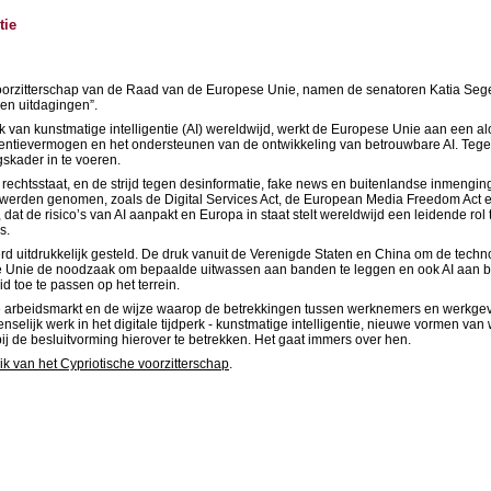
tie
 voorzitterschap van de Raad van de Europese Unie, namen de senatoren Katia Seg
 en uitdagingen”.
an kunstmatige intelligentie (AI) wereldwijd, werkt de Europese Unie aan een alom
rrentievermogen en het ondersteunen van de ontwikkeling van betrouwbare AI. Tegeli
skader in te voeren.
 rechtsstaat, en de strijd tegen desinformatie, fake news en buitenlandse inmeng
 werden genomen, zoals de Digital Services Act, de European Media Freedom Act en
 dat de risico’s van AI aanpakt en Europa in staat stelt wereldwijd een leidende rol
s.
 uitdrukkelijk gesteld. De druk vanuit de Verenigde Staten en China om de techn
pese Unie de noodzaak om bepaalde uitwassen aan banden te leggen en ook AI aan b
 toe te passen op het terrein.
de arbeidsmarkt en de wijze waarop de betrekkingen tussen werknemers en werkgeve
selijk werk in het digitale tijdperk - kunstmatige intelligentie, nieuwe vormen van
j de besluitvorming hierover te betrekken. Het gaat immers over hen.
ik van het Cypriotische voorzitterschap
.