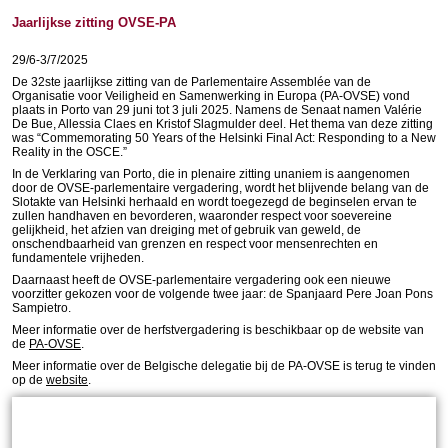
Jaarlijkse zitting OVSE-PA
29/6-3/7/2025
De 32ste jaarlijkse zitting van de Parlementaire Assemblée van de
Organisatie voor Veiligheid en Samenwerking in Europa (PA-OVSE) vond
plaats in Porto van 29 juni tot 3 juli 2025. Namens de Senaat namen Valérie
De Bue, Allessia Claes en Kristof Slagmulder deel. Het thema van deze zitting
was “Commemorating 50 Years of the Helsinki Final Act: Responding to a New
Reality in the OSCE.”
In de Verklaring van Porto, die in plenaire zitting unaniem is aangenomen
door de OVSE-parlementaire vergadering, wordt het blijvende belang van de
Slotakte van Helsinki herhaald en wordt toegezegd de beginselen ervan te
zullen handhaven en bevorderen, waaronder respect voor soevereine
gelijkheid, het afzien van dreiging met of gebruik van geweld, de
onschendbaarheid van grenzen en respect voor mensenrechten en
fundamentele vrijheden.
Daarnaast heeft de OVSE-parlementaire vergadering ook een nieuwe
voorzitter gekozen voor de volgende twee jaar: de Spanjaard Pere Joan Pons
Sampietro.
Meer informatie over de herfstvergadering is beschikbaar op de website van
de
PA-OVSE
.
Meer informatie over de Belgische delegatie bij de PA-OVSE is terug te vinden
op de
website
.