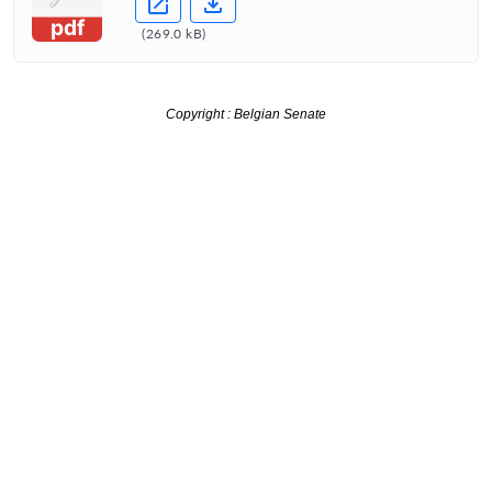
pdf
(
269.0 kB
)
Copyright : Belgian Senate