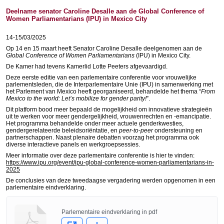
Deelname senator Caroline Desalle aan de Global Conference of
Women Parliamentarians (IPU) in Mexico City
14-15/03/2025
Op 14 en 15 maart heeft Senator Caroline Desalle deelgenomen aan de
Global Conference of Women Parliamentarians
(IPU) in Mexico City.
De Kamer had tevens Kamerlid Lotte Peeters afgevaardigd.
Deze eerste editie van een parlementaire conferentie voor vrouwelijke
parlementsleden, die de Interparlementaire Unie (IPU) in samenwerking met
het Parlement van Mexico heeft georganiseerd, behandelde het thema “
From
Mexico to the world: Let’s mobilize for gender parity!
”.
Dit platform bood meer bepaald de mogelijkheid om innovatieve strategieën
uit te werken voor meer gendergelijkheid, vrouwenrechten en -emancipatie.
Het programma behandelde onder meer actuele genderkwesties,
gendergerelateerde beleidsoriëntatie, en
peer-to-peer
ondersteuning en
partnerschappen. Naast plenaire debatten voorzag het programma ook
diverse interactieve panels en werkgroepsessies.
Meer informatie over deze parlementaire conferentie is hier te vinden:
https://www.ipu.org/event/ipu-global-conference-women-parliamentarians-in-
2025
De conclusies van deze tweedaagse vergadering werden opgenomen in een
parlementaire eindverklaring.
Parlementaire eindverklaring in pdf